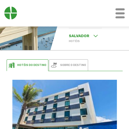
BA
SALVADOR
BA
BAHIA
HOTÉIS
MG
MINAS GERAIS
BA
SALVADOR
MT
MATO GROSSO
SOBRE O DESTINO
HOTÉIS DO DESTINO
PE
PERNAMBUCO
PR
PARANÁ
RJ
RIO DE JANEIRO
RS
RIO GRANDE DO
SUL
SP
SÃO PAULO