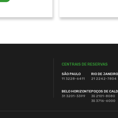
CENTRAIS DE RESERVAS
SÃO PAULO
RIO DE JANEIRO
11 3228-6411
21 2242-7804
BELO HORIZONTE
POÇOS DE CAL
31 3201-3399
35 2101-8080
35 3716-6000