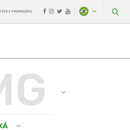
OTES E PROMOÇÕES
MG
XÁ