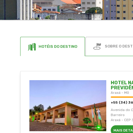
SOBRE O DEST
HOTÉIS DO DESTINO
HOTEL N
PREVIDÊ
Araxá - MG
+55 (34) 
Avenida do C
Barreiro
Araxá - CEP
MAIS DET