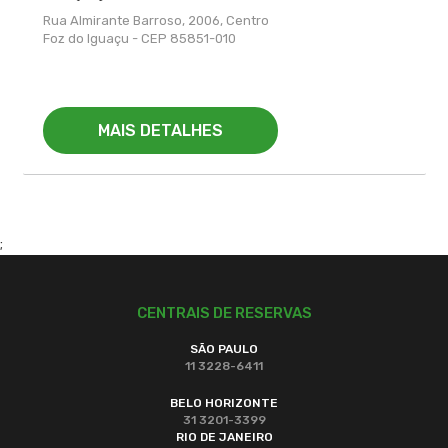
Rua Almirante Barroso, 2006, Centro
Foz do Iguaçu - CEP 85851-010
MAIS DETALHES
;
CENTRAIS DE RESERVAS
SÃO PAULO
11 3228-6411
BELO HORIZONTE
31 3201-3399
RIO DE JANEIRO