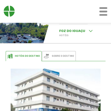
PR
FOZ DO IGUAÇU
BA
BAHIA
HOTÉIS
MG
MINAS GERAIS
PR
CURITIBA
MT
MATO GROSSO
PR
FOZ DO IGUAÇU
SOBRE O DESTINO
HOTÉIS DO DESTINO
PE
PERNAMBUCO
PR
PARANÁ
RJ
RIO DE JANEIRO
RS
RIO GRANDE DO
SUL
SP
SÃO PAULO