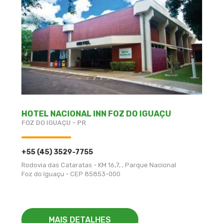
HOTEL NACIONAL INN FOZ DO IGUAÇU
FOZ DO IGUAÇU - PR
+55 (45) 3529-7755
Rodovia das Cataratas - KM 16,7, , Parque Nacional
Foz do Iguaçu - CEP 85853-000
MAIS DETALHES