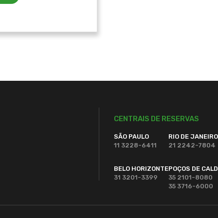
SP
RI
SP
S
SP
SÃ
SP
S
SP
S
SP
S
CENTRAIS DE RESERVAS
SÃO PAULO
RIO DE JANEIRO
11 3228-6411
21 2242-7804
BELO HORIZONTE
POÇOS DE CAL
31 3201-3399
35 2101-8080
35 3716-6000