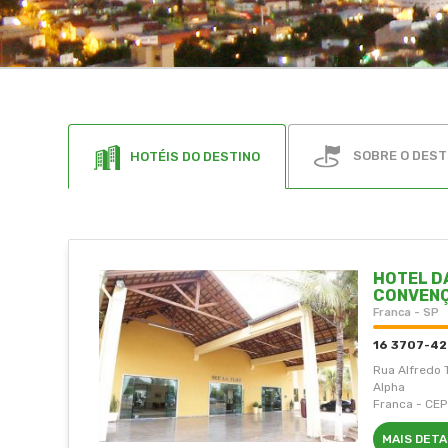
SOBRE O DEST
HOTÉIS DO DESTINO
HOTEL D
CONVEN
Franca - SP
16 3707-4
Rua Alfredo 
Alpha
Franca - CE
MAIS DET