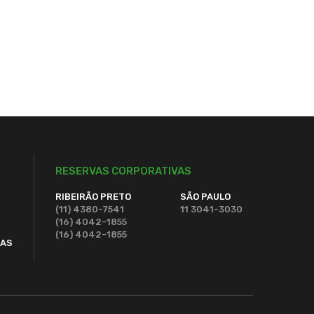
BEIRÃO PRETO
ÃO CARLOS
O JOSÉ DO RIO PRETO
ÃO JOSÉ DOS CAMPOS
ÃO PAULO
OROCABA
RESERVAS CORPORATIVAS
RIBEIRÃO PRETO
SÃO PAULO
(11) 4380-7541
11 3041-3030
(16) 4042-1855
(16) 4042-1855
DAS